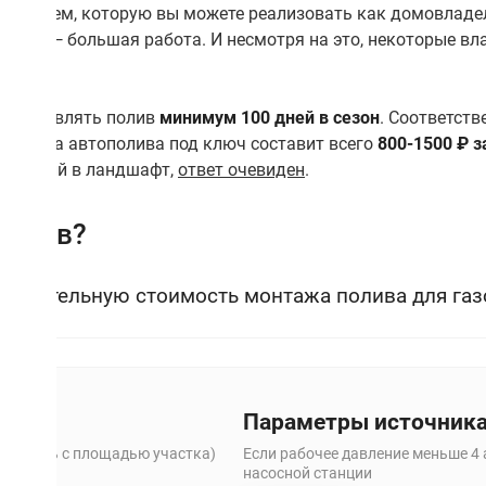
ых систем, которую вы можете реализовать как домовладе
 травы — большая работа. И несмотря на это, некоторые в
олива.
осуществлять полив
минимум 100 дней в сезон
. Соответств
оты цена автополива под ключ составит всего
800-1500 ₽ з
вестиций в ландшафт,
ответ очевиден
.
полив?
лизительную стоимость монтажа полива для газон
Параметры источник
е путать с площадью участка)
Если рабочее давление меньше 4 а
насосной станции