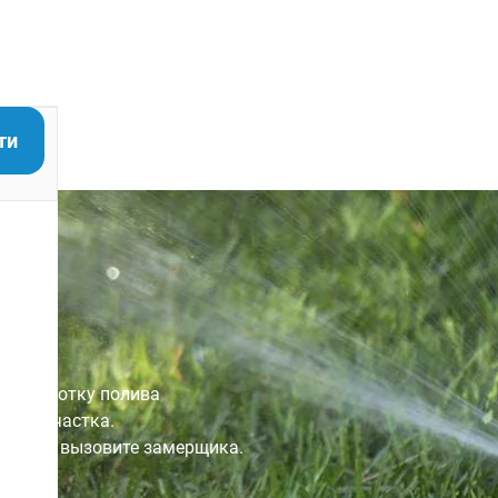
ти
 ₽ за сотку полива
стей участка.
 дня или вызовите замерщика.