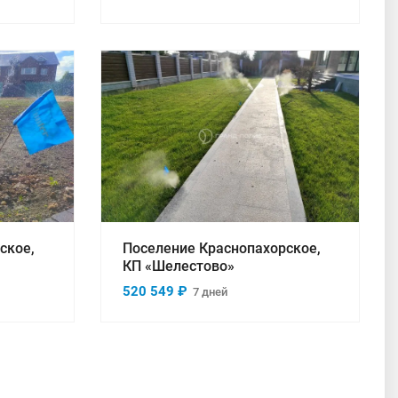
Смотреть проект
ское,
Поселение Краснопахорское,
КП «Шелестово»
520 549 ₽
7 дней