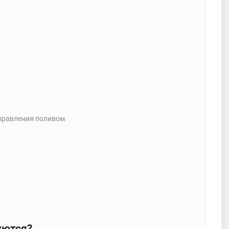
управления поливом
уются?