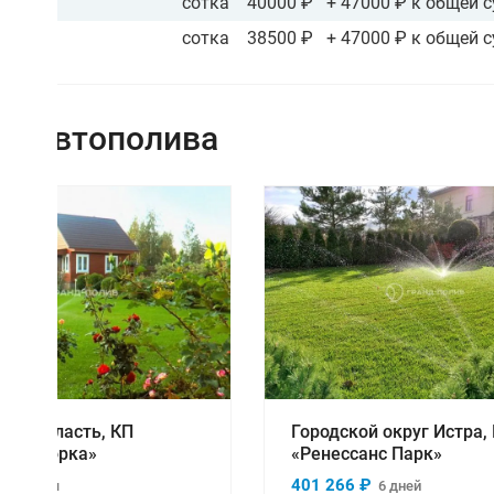
сотка
40000 ₽
+ 47000 ₽ к общей 
сотка
38500 ₽
+ 47000 ₽ к общей 
ы автополива
мотреть проект
Смотреть проект
Городской округ Истра,
кая область, КП
«Ренессанс Парк»
чная горка»
401 266 ₽
 ₽
6 дней
4 дня