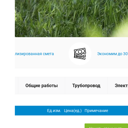
Детализированная смета
Экономим до 3
вание
Общие работы
Трубопровод
Элек
Ед.изм.
Цена(ед.)
Примечание