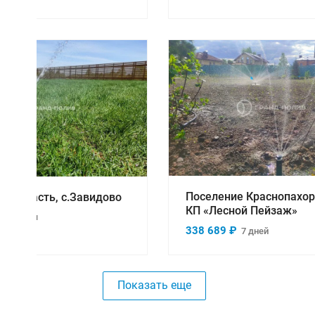
мотреть проект
Смотреть проект
Поселение Краснопахор
я область, с.Завидово
КП «Лесной Пейзаж»
 ₽
4 дня
338 689 ₽
7 дней
Показать еще