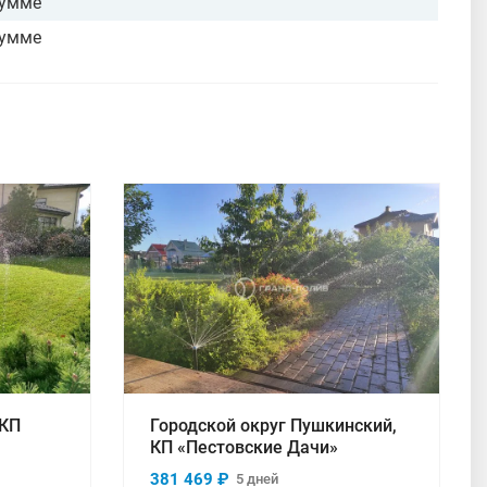
сумме
сумме
Смотреть проект
 КП
Городской округ Пушкинский,
КП «Пестовские Дачи»
381 469 ₽
5 дней