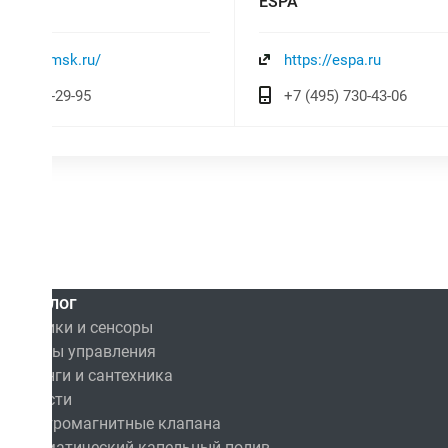
ESPA
://anion-msk.ru/
https://espa.ru
495) 989-29-95
+7 (495) 730-43-06
Каталог
Датчики и сенсоры
Пульты управления
Фитинги и сантехника
Емкости
Электромагнитные клапана
Автоматический капельный полив