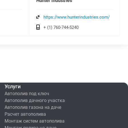
Hunter Industries
https://www.hunterindustries.com/
+ (1) 760-744-5240
Услуги
Автополив под ключ
Автополив дачного участка
Автополив газона на даче
Расчет автополива
Монтаж систем автополива
Монтаж полива на даче