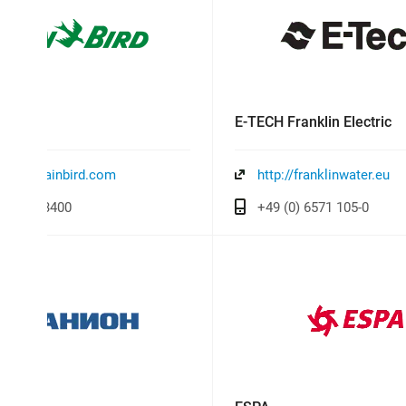
rd
E-TECH Franklin Electric
://www.rainbird.com
http://franklinwater.eu
26) 812-3400
+49 (0) 6571 105-0