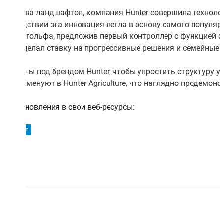
ля полива ландшафтов, компания Hunter совершила техноло
оследствии эта инновация легла в основу самого популя
на рынок гольфа, предложив первый контроллер с функцией
и Hunter, делал ставку на прогрессивные решения и семейные
бъединены под брендом Hunter, чтобы упростить структур
ion переименуют в Hunter Agriculture, что наглядно продем
сит обновления в свои веб-ресурсы:
rigation.com
global