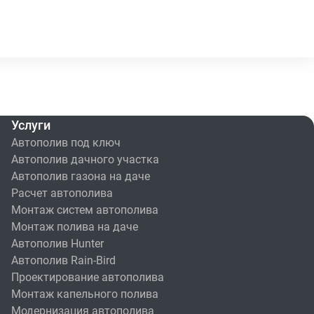
Услуги
Автополив под ключ
Автополив дачного участка
Автополив газона на даче
Расчет автополива
Монтаж систем автополива
Монтаж полива на даче
Автополив Hunter
Автополив Rain-Bird
Проектирование автополива
Монтаж капельного полива
Модернизация автополива