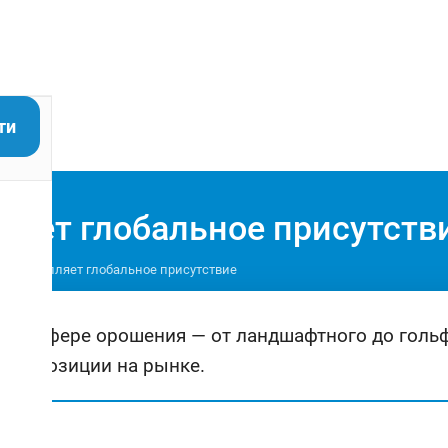
ти
ляет глобальное присутств
r® укрепляет глобальное присутствие
ния в сфере орошения — от ландшафтного до голь
свои позиции на рынке.