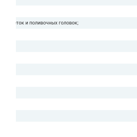
ых розеток и поливочных головок;
я;