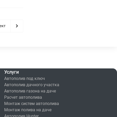
ект
Услуги
Автополив под ключ
Автополив дачного участка
Автополив газона на даче
Расчет автополива
Монтаж систем автополива
Монтаж полива на даче
Автополив Hunter