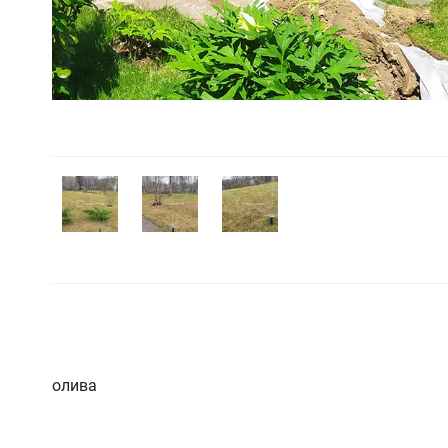
н автополива
 Кб