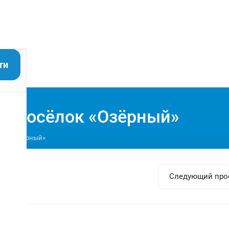
ти
ый посёлок «Озёрный»
лок «Озёрный»
Следующий про