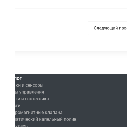
Следующий про
Каталог
Датчики и сенсоры
Пульты управления
Фитинги и сантехника
Емкости
Электромагнитные клапана
Автоматический капельный полив
Спринклеры